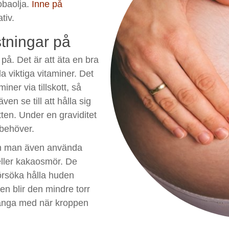
obaolja.
Inne på
ativ.
stningar på
 på. Det är att äta en bra
la viktiga vitaminer. Det
iner via tillskott, så
en se till att hålla sig
tten. Under en graviditet
 behöver.
kan man även använda
ller kakaosmör. De
försöka hålla huden
en blir den mindre torr
 hänga med när kroppen