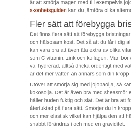
är att smörja magen med till exempelvis joj
skonhetsguiden
kan du jämföra olika altern
Fler sätt att förebygga bri
Det finns flera sätt att förebygga bristningar
och hälsosam kost. Det så att du får i dig al
kan vara bra att även äta extra av olika vitam
som C vitamin, zink och kollagen. Man bör äv
väl hydrerad, alltså dricka ordentigt med va
är det mer vatten än annars som din kropp
Utöver att smörja sig med jojobaolja, så 
kokosolja. Det är även bra med sheasmör e
håller huden fuktig och slät. Det är bra att 
återfuktad på flera sätt. Smörjer du in kropp
och mer elastisk vilket kan hjälpa den att
snabbt förändras i och med en graviditet.