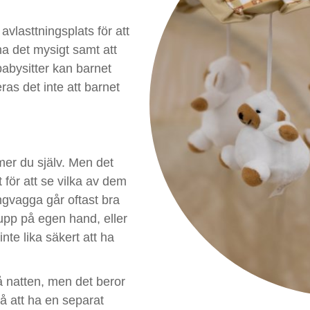
lasttningsplats för att
ha det mysigt samt att
babysitter kan barnet
s det inte att barnet
er du själv. Men det
t för att se vilka av dem
ngvagga går oftast bra
a upp på egen hand, eller
inte lika säkert att ha
 natten, men det beror
å att ha en separat