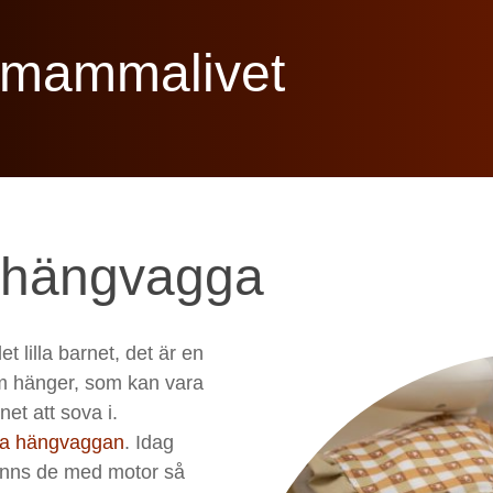
h mammalivet
n hängvagga
 lilla barnet, det är en
m hänger, som kan vara
et att sova i.
sta hängvaggan
. Idag
 finns de med motor så