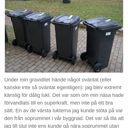
Under min graviditet hände något oväntat (eller
kanske inte så oväntat egentligen): jag blev extremt
känslig för dålig lukt. Det var som om min näsa hade
förvandlats till en superkraft, men inte på ett bra
sätt. En av de värsta lukterna jag kunde stöta på var
den från soprummet i vår byggnad. Det var så illa att
jag till slut inte ens kunde gå nära soprummet utan