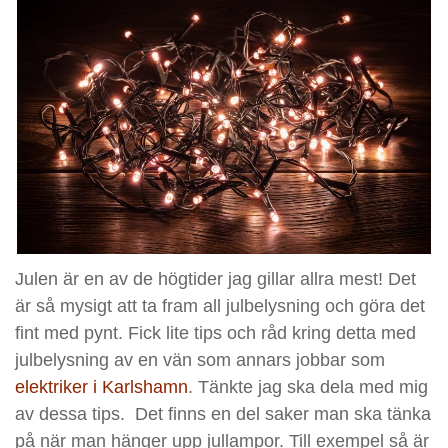
Julen är en av de högtider jag gillar allra mest! Det
är så mysigt att ta fram all julbelysning och göra det
fint med pynt. Fick lite tips och råd kring detta med
julbelysning av en vän som annars jobbar som
elektriker i Karlshamn
. Tänkte jag ska dela med mig
av dessa tips. Det finns en del saker man ska tänka
på när man hänger upp jullampor. Till exempel så är